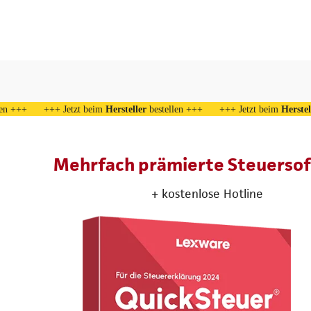
estellen +++ +++ Jetzt beim
Hersteller
bestellen +++ +++ Jetzt beim
H
Mehrfach prämierte Steuerso
+ kostenlose Hotline