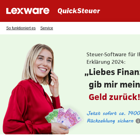
So funktioniert es
Service
Steuer-Software für I
Erklärung 2024:
„Liebes Fina
gib mir mei
Geld zurück!
Jetzt sofort ca
140
.
Rückzahlung sichern